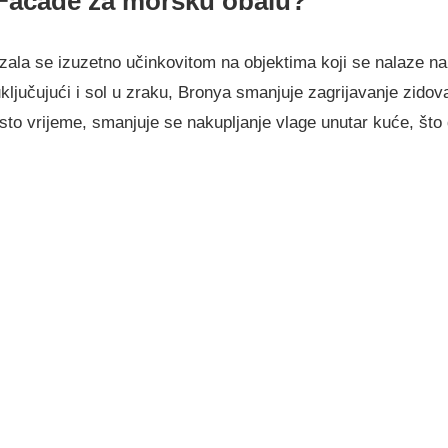
 Facade za morsku obalu?
ala se izuzetno učinkovitom na objektima koji se nalaze na
ključujući i sol u zraku, Bronya smanjuje zagrijavanje zidova
sto vrijeme, smanjuje se nakupljanje vlage unutar kuće, što d