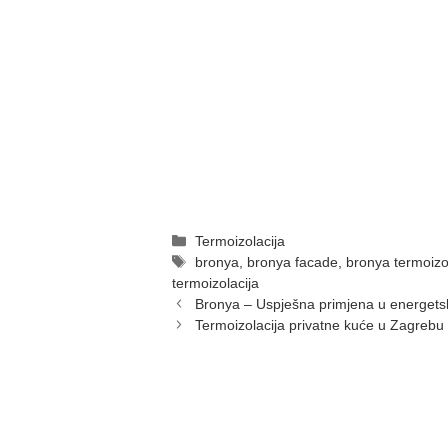
Categories
Termoizolacija
Tags
bronya
,
bronya facade
,
bronya termoizo
termoizolacija
Bronya – Uspješna primjena u energetskoj
Termoizolacija privatne kuće u Zagrebu