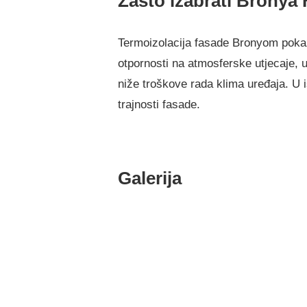
Zašto izabrati Bronya
Termoizolacija fasade Bronyom pokaz
otpornosti na atmosferske utjecaje, u
niže troškove rada klima uređaja. U i
trajnosti fasade.
Galerija