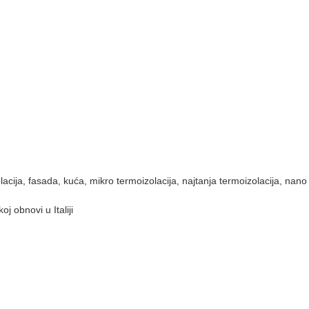
lacija
,
fasada
,
kuća
,
mikro termoizolacija
,
najtanja termoizolacija
,
nano 
 obnovi u Italiji