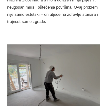
hladnim zidovima, a s njom dolaze i mrlje plijesni,
neugodan miris i oštećenja površina. Ovaj problem
nije samo estetski – on utječe na zdravlje stanara i
trajnost same zgrade.