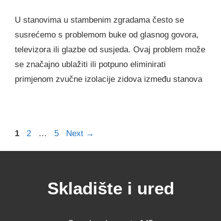
U stanovima u stambenim zgradama često se
susrećemo s problemom buke od glasnog govora,
televizora ili glazbe od susjeda. Ovaj problem može
se značajno ublažiti ili potpuno eliminirati
primjenom zvučne izolacije zidova između stanova
Page
Page
Page
1
2
…
5
Next
→
Skladište i ured