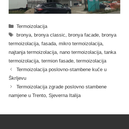
Categories
Termoizolacija
Tags
bronya
,
bronya classic
,
bronya facade
,
bronya
termoizolacija
,
fasada
,
mikro termoizolacija
,
najtanja termoizolacija
,
nano termoizolacija
,
tanka
termoizolacija
,
termion fasade
,
termoizolacija
Termoizolacija poslovno-stambene kuće u
Škrljevu
Termoizolacija zgrade poslovno stambene
namjene u Trento, Sjeverna Italija