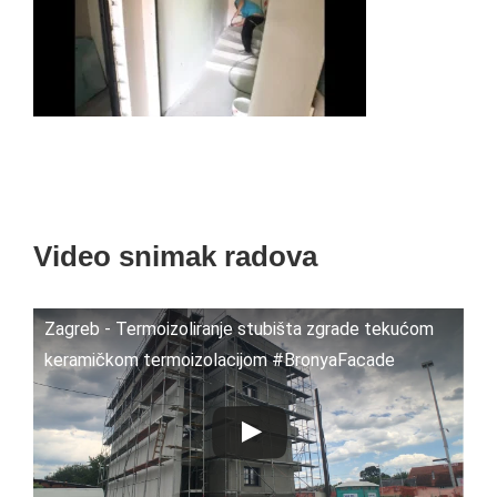
Video snimak radova
Zagreb - Termoizoliranje stubišta zgrade tekućom
keramičkom termoizolacijom #BronyaFacade