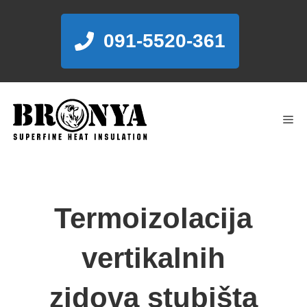
Skip
to
091-5520-361
content
Me
Termoizolacija
vertikalnih
zidova stubišta