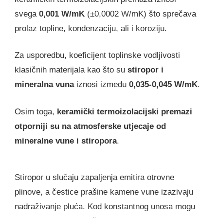
svega
0,001 W/mK
(±0,0002 W/mK) što sprečava
prolaz topline, kondenzaciju, ali i koroziju.
Za usporedbu, koeficijent toplinske vodljivosti
klasičnih materijala kao što su
stiropor i
mineralna vuna
iznosi između
0,035-0,045 W/mK
.
Osim toga,
keramički termoizolacijski premazi
otporniji su na atmosferske utjecaje od
mineralne vune i stiropora
.
Stiropor u slučaju zapaljenja emitira otrovne
plinove, a čestice prašine kamene vune izazivaju
nadraživanje pluća. Kod konstantnog unosa mogu