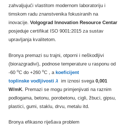
zahvaljujući vlastitom modernom laboratoriju i
timskom radu znanstvenika fokusiranih na
inovacije.
Volgograd Innovation Resource Centar
posjeduje certifikat ISO 9001:2015 za sustav
upravljanja kvalitetom.
Bronya premazi su trajni, otporni i neškodljivi
(biorazgradivi), podnose temperature u rasponu od
o
o
-60
C do +260
C , a
koeficijent
toplinske vodljivosti
λ
im iznosi svega
0,001
W/mK
. Premazi se mogu primjenjivati na raznim
podlogama, betonu, porobetonu, cigli, žbuci, gipsu,
plastici, gumi, staklu, drvu, metalu itd.
Bronya efikasno riješava problem