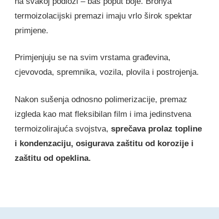
na svakoj podlozi – baš poput boje. Bronya
termoizolacijski premazi imaju vrlo širok spektar
primjene.
Primjenjuju se na svim vrstama građevina,
cjevovoda, spremnika, vozila, plovila i postrojenja.
Nakon sušenja odnosno polimerizacije, premaz
izgleda kao mat fleksibilan film i ima jedinstvena
termoizolirajuća svojstva,
sprečava prolaz topline
i kondenzaciju, osigurava zaštitu od korozije i
zaštitu od opeklina.