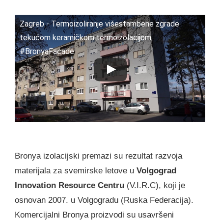
Zagreb - Termoizoliranje višestambene zgrade
tekućom keramičkom termoizolacijom
#BronyaFacade
Bronya izolacijski premazi su rezultat razvoja
materijala za svemirske letove u
Volgograd
Innovation Resource Centru
(V.I.R.C), koji je
osnovan 2007. u Volgogradu (Ruska Federacija).
Komercijalni Bronya proizvodi su usavršeni