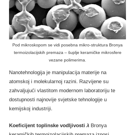
Pod mikroskopom se vidi posebna mikro-struktura Bronya
termoizolacijskih premaza – šuplje keramičke mikrosfere
vezane polimerima.
Nanotehnologija je manipulacija materije na
atomskoj i molekularnoj razini. Razvijene su
zahvaljujući vlastitom modernom laboratoriju te
dostupnosti najnovije svjetske tehnologije u
kemijskoj industriji.
Koeficijent toplinske vodljivosti
λ
Bronya
keramičkih termoizolacijskih premaza iznosi