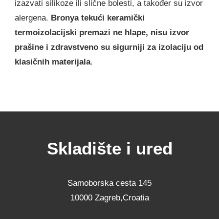
izazvati silikoze ili slične bolesti, a također su izvor
alergena.
Bronya tekući keramički
termoizolacijski premazi ne hlape, nisu izvor
prašine i zdravstveno su sigurniji za izolaciju od
klasičnih materijala
.
Skladište i ured
Samoborska cesta 145
10000 Zagreb,Croatia